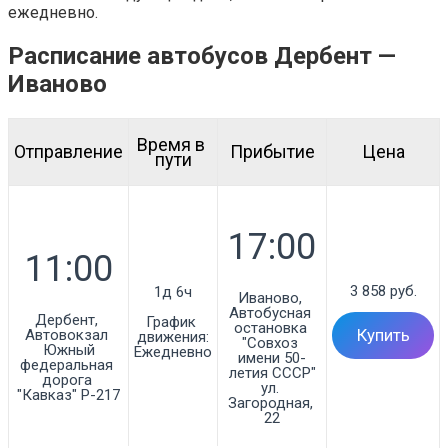
ежедневно.
Расписание автобусов Дербент —
Иваново
Время в 
Отправление
Прибытие
Цена
пути
3 858 руб.
1д 6ч
Иваново, 
Автобусная 
Дербент, 
График 
остановка 
Автовокзал 
Купить
движения:
"Совхоз 
Южный

Ежедневно
имени 50-
федеральная 
летия СССР"

дорога 
ул. 
"Кавказ" Р-217
Загородная, 
22