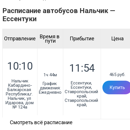
Расписание автобусов Нальчик —
Ессентуки
Время в 
Отправление
Прибытие
Цена
пути
465 руб.
1ч 44м
Нальчик

Ессентуки, 
График 
Кабардино-
Ессентуки, 
Купить
движения:
Балкарская 
Ставропольский 
Ежедневно
Республика,г. 
край,

Нальчик, ул 
Ставропольский 
Идарова, дом 
край,
№ 124а
Смотреть всё расписание