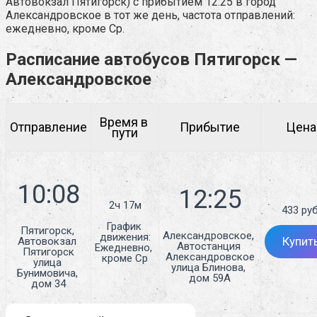
Автовокзал Пятигорск) с прибытием 12:25 в город
Александровское в тот же день, частота отправлений:
ежедневно, кроме Ср.
Расписание автобусов Пятигорск —
Александровское
Время в 
Отправление
Прибытие
Цена
пути
2ч 17м
433 руб
График 
Пятигорск, 
Александровское, 
движения:
Автовокзал 
Купит
Автостанция 
Ежедневно, 
Пятигорск

Александровское

кроме Ср
улица 
улица Блинова, 
Бунимовича, 
дом 59А
дом 34