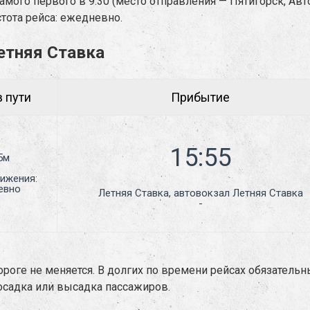
амого первого в 9:30 (место отправления — Пятигорск, Авт
стота рейса: ежедневно.
етняя Ставка
 пути
Прибытие
5м
ижения:
евно
Летняя Ставка, автовокзал Летняя Ставка

-
дороге не меняется. В долгих по времени рейсах обязатель
посадка или высадка пассажиров.