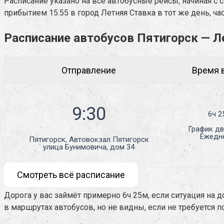
Расписание указано на все автобусные рейсы, начиная с с
прибытием 15:55 в город Летняя Ставка в тот же день, ча
Расписание автобусов Пятигорск — Л
Отправление
Время в
6ч 2
График дв
Ежедн
Пятигорск, Автовокзал Пятигорск

улица Бунимовича, дом 34
Смотреть всё расписание
Дорога у вас займёт примерно 6ч 25м, если ситуация на 
в маршрутах автобусов, но не видны, если не требуется 