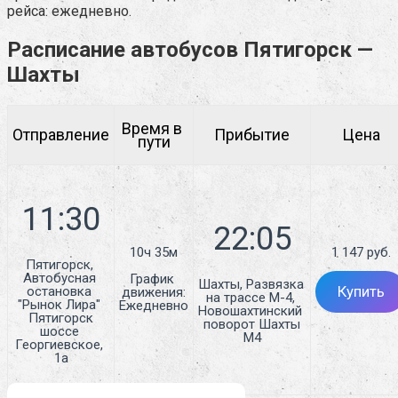
рейса: ежедневно.
Расписание автобусов Пятигорск —
Шахты
Время в 
Отправление
Прибытие
Цена
пути
10ч 35м
1 147 руб.
Пятигорск, 
Автобусная 
График 
Шахты, Развязка 
остановка 
Купить
движения:
на трассе М-4, 
"Рынок Лира" 
Ежедневно
Новошахтинский 
Пятигорск

поворот Шахты

шоссе 
М4
Георгиевское, 
1а