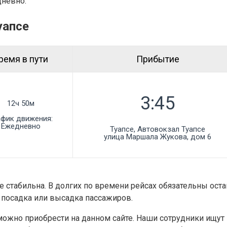
дневно.
уапсе
ремя в пути
Прибытие
12ч 50м
афик движения:
Ежедневно
Туапсе, Автовокзал Туапсе

улица Маршала Жукова, дом 6
ге стабильна. В долгих по времени рейсах обязательны ост
а посадка или высадка пассажиров.
 можно приобрести на данном сайте. Наши сотрудники ищу