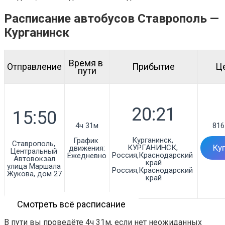
Расписание автобусов Ставрополь —
Курганинск
Время в 
Отправление
Прибытие
Ц
пути
4ч 31м
816
Курганинск, 
График 
Ставрополь, 
КУРГАНИНСК, 
Ку
движения:
Центральный 
Россия,Краснодарский 
Ежедневно
Автовокзал

край

улица Маршала 
Россия,Краснодарский 
Жукова, дом 27
край
Смотреть всё расписание
В пути вы проведёте 4ч 31м, если нет неожиданных