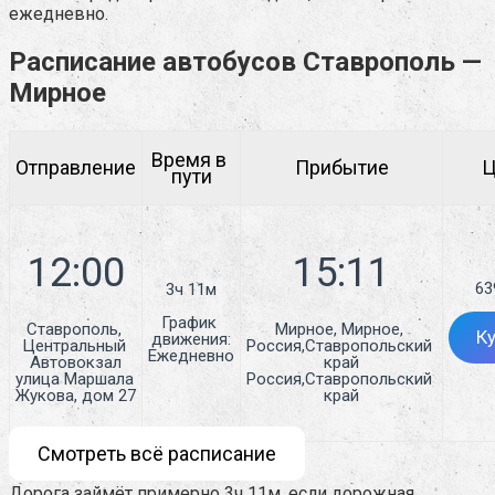
ежедневно.
Расписание автобусов Ставрополь —
Мирное
Время в 
Отправление
Прибытие
Ц
пути
63
3ч 11м
График 
Ставрополь, 
Мирное, Мирное, 
К
движения:
Центральный 
Россия,Ставропольский 
Ежедневно
Автовокзал

край

улица Маршала 
Россия,Ставропольский 
Жукова, дом 27
край
Смотреть всё расписание
Дорога займёт примерно 3ч 11м, если дорожная