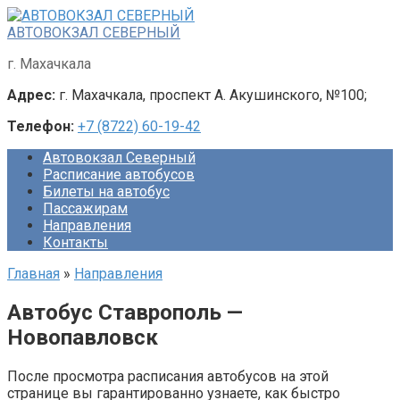
Перейти
к
АВТОВОКЗАЛ СЕВЕРНЫЙ
контенту
г. Махачкала
Адрес:
г. Махачкала, проспект А. Акушинского, №100;
Телефон:
+7 (8722) 60-19-42
Автовокзал Северный
Расписание автобусов
Билеты на автобус
Пассажирам
Направления
Контакты
Главная
»
Направления
Автобус Ставрополь —
Новопавловск
После просмотра расписания автобусов на этой
странице вы гарантированно узнаете, как быстро