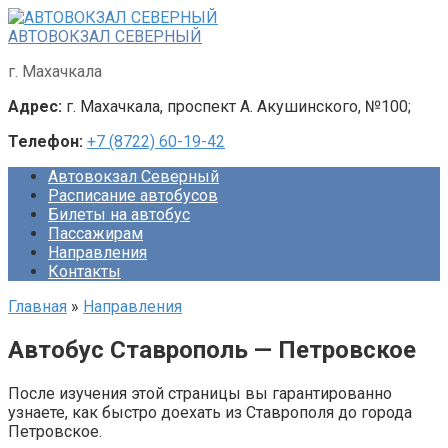
Перейти
к
АВТОВОКЗАЛ СЕВЕРНЫЙ
контенту
г. Махачкала
Адрес:
г. Махачкала, проспект А. Акушинского, №100;
Телефон:
+7 (8722) 60-19-42
Автовокзал Северный
Расписание автобусов
Билеты на автобус
Пассажирам
Направления
Контакты
Главная
»
Направления
Автобус Ставрополь — Петровское
После изучения этой страницы вы гарантированно
узнаете, как быстро доехать из Ставрополя до города
Петровское.