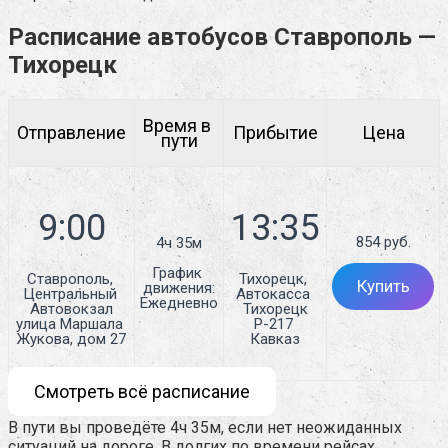
Расписание автобусов Ставрополь —
Тихорецк
Время в 
Отправление
Прибытие
Цена
пути
854 руб.
4ч 35м
График 
Ставрополь, 
Тихорецк, 
Купить
движения:
Центральный 
Автокасса 
Ежедневно
Автовокзал

Тихорецк

улица Маршала 
Р-217 
Жукова, дом 27
Кавказ
Смотреть всё расписание
В пути вы проведёте 4ч 35м, если нет неожиданных
ситуаций на дороге. В долгих по времени рейсах