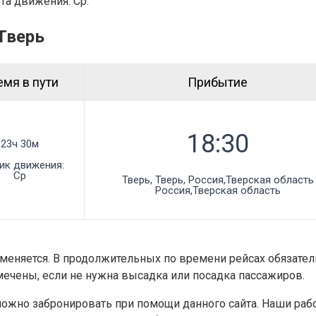
та движения: Ср.
Тверь
емя в пути
Прибытие
23ч 30м
ик движения:
Ср
Тверь, Тверь, Россия,Тверская область

Россия,Тверская область
е меняется. В продолжительных по времени рейсах обязате
тмечены, если не нужна высадка или посадка пассажиров.
 можно забронировать при помощи данного сайта. Наши ра