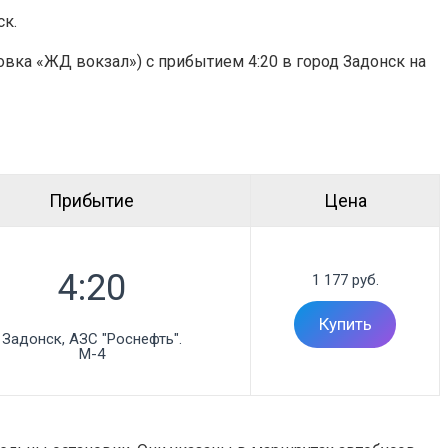
ск.
овка «ЖД вокзал») с прибытием 4:20 в город Задонск на
Прибытие
Цена
1 177 руб.
Купить
Задонск, АЗС "Роснефть".

М-4