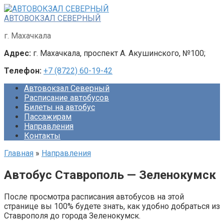
Перейти
к
АВТОВОКЗАЛ СЕВЕРНЫЙ
контенту
г. Махачкала
Адрес:
г. Махачкала, проспект А. Акушинского, №100;
Телефон:
+7 (8722) 60-19-42
Автовокзал Северный
Расписание автобусов
Билеты на автобус
Пассажирам
Направления
Контакты
Главная
»
Направления
Автобус Ставрополь — Зеленокумск
После просмотра расписания автобусов на этой
странице вы 100% будете знать, как удобно добраться из
Ставрополя до города Зеленокумск.