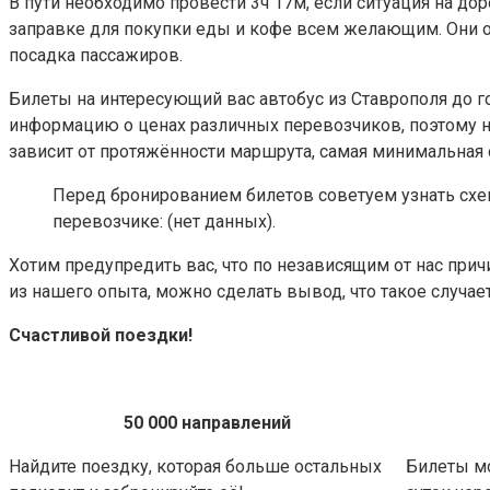
В пути необходимо провести 3ч 17м, если ситуация на до
заправке для покупки еды и кофе всем желающим. Они от
посадка пассажиров.
Билеты на интересующий вас автобус из Ставрополя до 
информацию о ценах различных перевозчиков, поэтому н
зависит от протяжённости маршрута, самая минимальная от
Перед бронированием билетов советуем узнать схем
перевозчике: (нет данных).
Хотим предупредить вас, что по независящим от нас при
из нашего опыта, можно сделать вывод, что такое случает
Счастливой поездки!
50 000 направлений
Найдите поездку, которая больше остальных
Билеты м