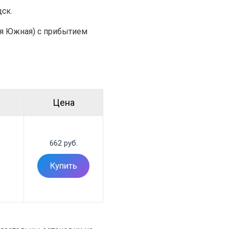
ск.
ция Южная) с прибытием
Цена
662 руб.
Купить