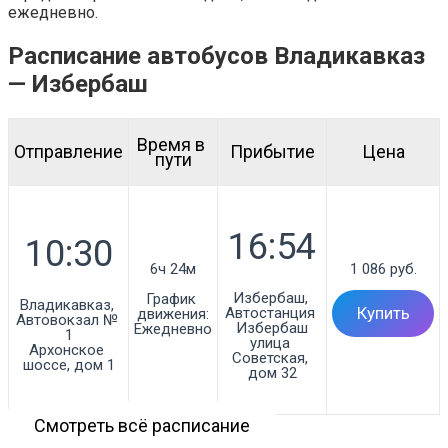
ежедневно.
Расписание автобусов Владикавказ
— Избербаш
Время в 
Отправление
Прибытие
Цена
пути
6ч 24м
1 086 руб.
Избербаш, 
График 
Владикавказ, 
Автостанция 
Купить
движения:
Автовокзал № 
Избербаш

Ежедневно
1

улица 
Архонское 
Советская, 
шоссе, дом 1
дом 32
Смотреть всё расписание