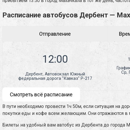
прибытием 13:50 в город Махачкала в тот же день, частота 
Расписание автобусов Дербент — Ма
Отправление
Врем
Графи
Ср, 
Дербент, Автовокзал Южный

федеральная дорога "Кавказ" Р-217
Смотреть всё расписание
В пути необходимо провести 1ч 50м, если ситуация на до
покупки еды и кофе всем желающим. Они отражаются в м
Билеты на удобный вам автобус из Дербента до города 