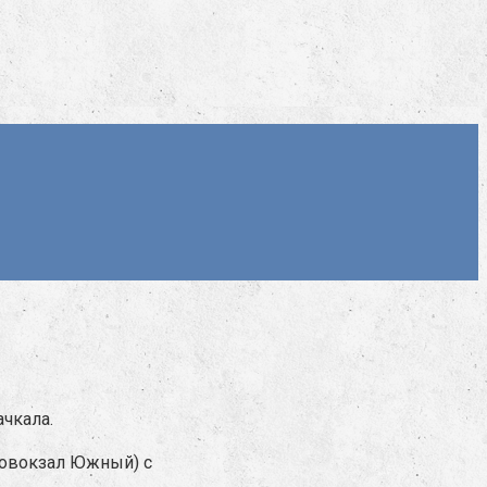
ачкала.
втовокзал Южный) с