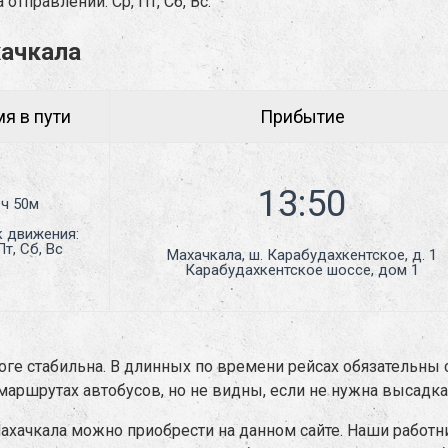
отправлений: Ср, Пт, Сб, Вс.
хачкала
я в пути
Прибытие
1ч 50м
к движения:
Пт, Сб, Вс
Махачкала, ш. Карабудахкентское, д. 1

Карабудахкентское шоссе, дом 1
роге стабильна. В длинных по времени рейсах обязательны 
аршрутах автобусов, но не видны, если не нужна высадка
Махачкала можно приобрести на данном сайте. Наши работ