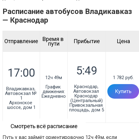
Расписание автобусов Владикавказ
— Краснодар
Время в 
Отправление
Прибытие
Цена
пути
12ч 49м
1 782 руб.
Краснодар, 
График 
Владикавказ, 
Автовокзал 
Купить
движения:
Автовокзал № 
Краснодар 
Ежедневно
1

(Центральный)

Архонское 
Привокзальная 
шоссе, дом 1
площадь, дом 5
Смотреть всё расписание
Путь у вас займёт ориентировочно 12ч 49м, если